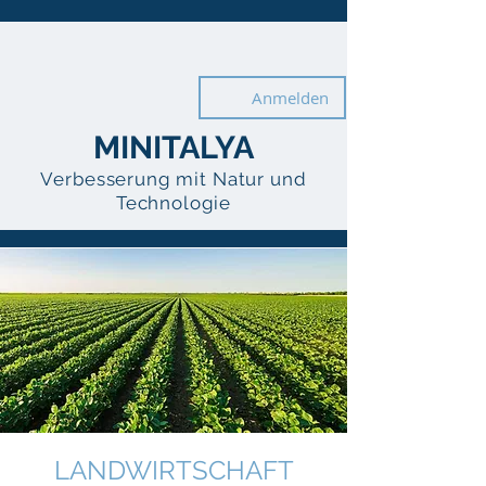
Anmelden
MINI
T
A
L
Y
A
MINITALYA
Verbesserung mit Natur und
Technologie
LANDWIRTSCHAFT