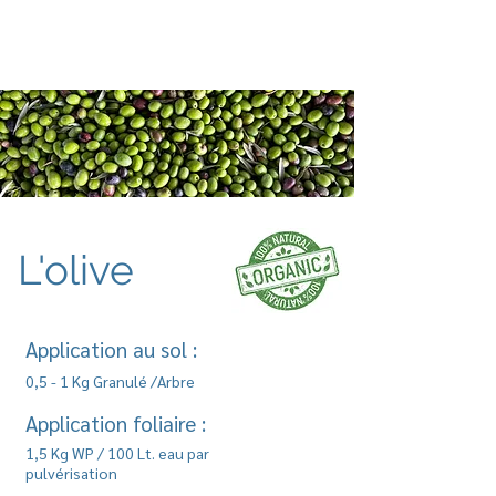
MINI
T
A
L'olive
Application au sol :
0,5 - 1 Kg Granulé /Arbre
Application foliaire :
1,5 Kg WP / 100 Lt. eau par
pulvérisation