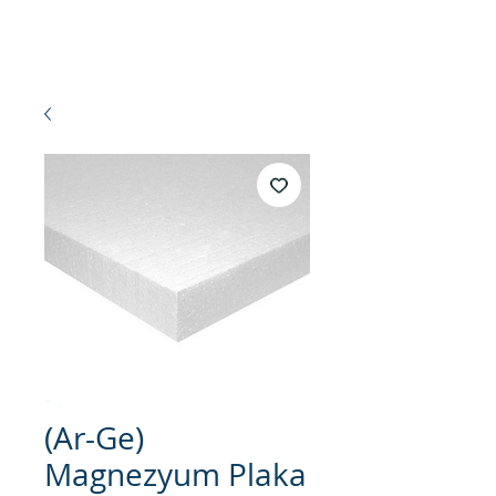
MINI
T
A
(Ar-Ge)
Magnezyum Plaka