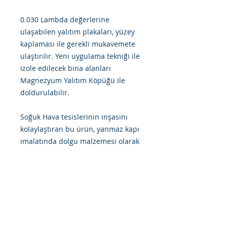
0.030 Lambda değerlerine
ulaşabilen yalıtım plakaları, yüzey
kaplaması ile gerekli mukavemete
ulaştırılır. Yeni uygulama tekniği ile
izole edilecek bina alanları
Magnezyum Yalıtım Köpüğü ile
doldurulabilir.
Soğuk Hava tesislerinin inşasını
kolaylaştıran bu ürün, yanmaz kapı
imalatında dolgu malzemesi olarak
da kullanılabilir.
Belli bir boyutlama ile kısıtlı
kalmaksızın istenilen ölçülerde
üretim yapmak mümkündür.
Bu ürüne piyasadaki en benzer