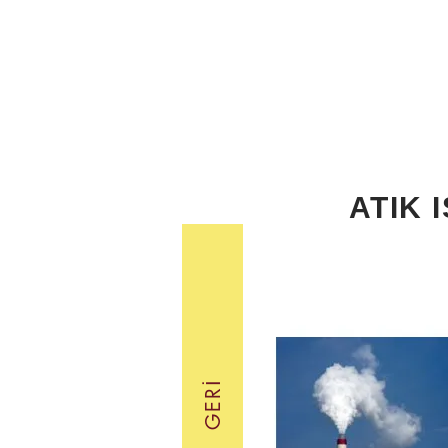
MINI
T
A
L
Y
ATIK 
GERI